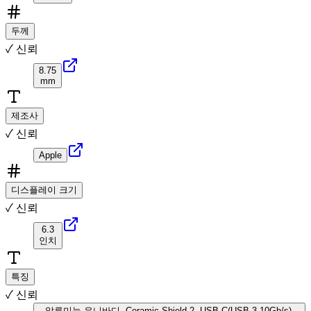
두께
✓ 신뢰
8.75
mm
제조사
✓ 신뢰
Apple
디스플레이 크기
✓ 신뢰
6.3
인치
특징
✓ 신뢰
알루미늄 유니바디, Ceramic Shield 2, USB-C(USB 3 10Gb/s),