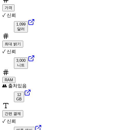
가격
✓ 신뢰
1,099
달러
최대 밝기
✓ 신뢰
3,000
니트
RAM
👥 출처있음
12
GB
간편 결제
✓ 신뢰