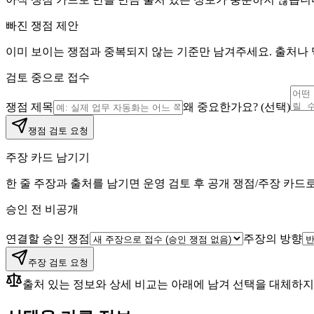
빠진 쟁점 제안
이미 보이는 쟁점과 중복되지 않는 기준만 남겨주세요. 출처나
검토 중으로 접수
쟁점 제목
왜 중요한가요? (선택)
쟁점 검토 요청
주장 카드 남기기
한 줄 주장과 출처를 남기면 운영 검토 후 공개 쟁점/주장 카드
승인 전 비공개
연결할 승인 쟁점
주장의 방향
주장 검토 요청
출처 있는 정보와 상세 비교는 아래에 남겨 선택을 대체하지